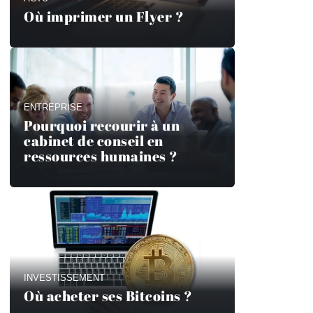
Où imprimer un Flyer ?
ENTREPRISE
Pourquoi recourir à un
cabinet de conseil en
ressources humaines ?
INVESTISSEMENT
Où acheter ses Bitcoins ?