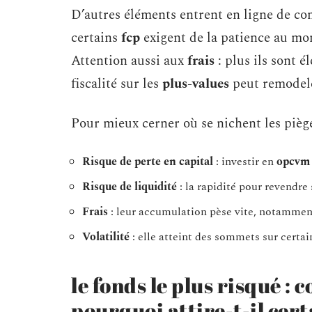
D’autres éléments entrent en ligne de c
certains
fcp
exigent de la patience au mo
Attention aussi aux
frais
: plus ils sont é
fiscalité sur les
plus-values
peut remodele
Pour mieux cerner où se nichent les pièges
Risque de perte en capital
: investir en
opcvm
Risque de liquidité
: la rapidité pour revendre 
Frais
: leur accumulation pèse vite, notamment
Volatilité
: elle atteint des sommets sur certa
le fonds le plus risqué : 
pourquoi attire-t-il cert