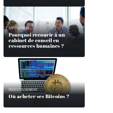
ENTREPRISE
Pourquoi recourir à un
cabinet de conseil en
ressources humaines ?
INVESTISSEMENT
Où acheter ses Bitcoins ?