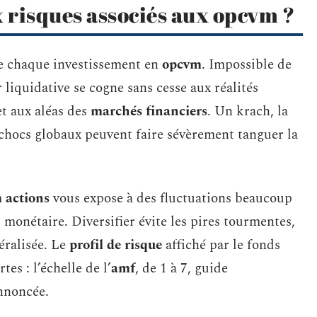
x risques associés aux opcvm ?
 chaque investissement en
opcvm
. Impossible de
r liquidative se cogne sans cesse aux réalités
t aux aléas des
marchés financiers
. Un krach, la
 chocs globaux peuvent faire sévèrement tanguer la
 actions
vous expose à des fluctuations beaucoup
 monétaire. Diversifier évite les pires tourmentes,
éralisée. Le
profil de risque
affiché par le fonds
es : l’échelle de l’
amf
, de 1 à 7, guide
annoncée.