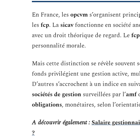
En France, les
opcvm
s’organisent princi
les
fcp
. La
sicav
fonctionne en société a
avec un droit théorique de regard. Le
fcp
personnalité morale.
Mais cette distinction se révèle souvent 
fonds privilégient une gestion active, mu
D’autres s’accrochent à un indice en suiva
sociétés de gestion
surveillées par l’
amf
o
obligations
, monétaires, selon l’orientat
A découvrir également :
Salaire gestionna
?