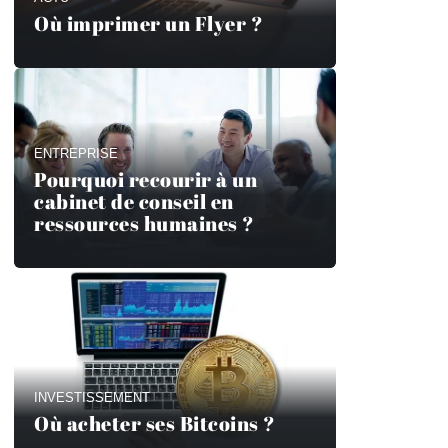
Où imprimer un Flyer ?
ENTREPRISE
Pourquoi recourir à un
cabinet de conseil en
ressources humaines ?
INVESTISSEMENT
Où acheter ses Bitcoins ?