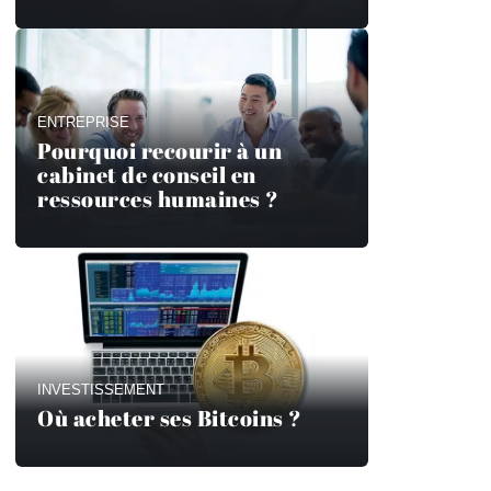
ENTREPRISE
Pourquoi recourir à un
cabinet de conseil en
ressources humaines ?
INVESTISSEMENT
Où acheter ses Bitcoins ?