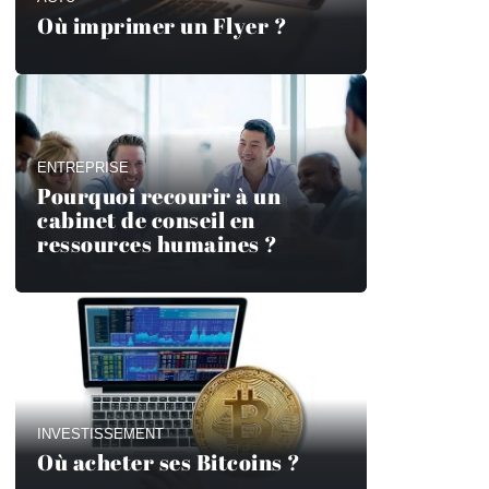
Où imprimer un Flyer ?
ENTREPRISE
Pourquoi recourir à un
cabinet de conseil en
ressources humaines ?
INVESTISSEMENT
Où acheter ses Bitcoins ?