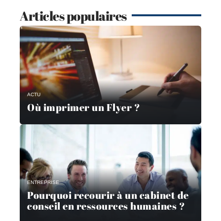
Articles populaires
ACTU
Où imprimer un Flyer ?
ENTREPRISE
Pourquoi recourir à un cabinet de
conseil en ressources humaines ?