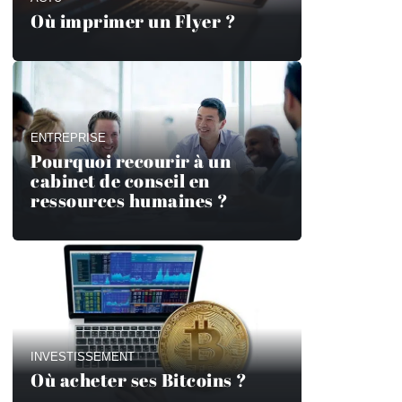
Où imprimer un Flyer ?
ENTREPRISE
Pourquoi recourir à un
cabinet de conseil en
ressources humaines ?
INVESTISSEMENT
Où acheter ses Bitcoins ?