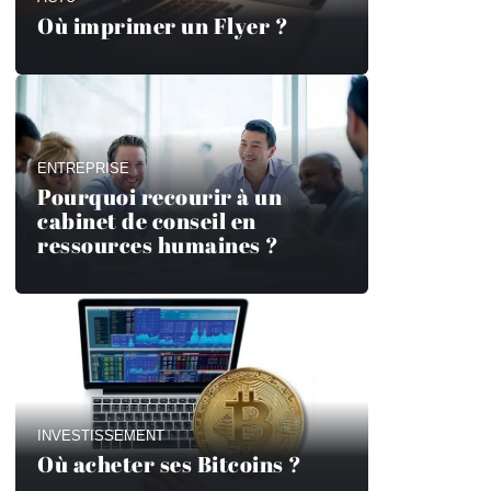
Où imprimer un Flyer ?
ENTREPRISE
Pourquoi recourir à un
cabinet de conseil en
ressources humaines ?
INVESTISSEMENT
Où acheter ses Bitcoins ?