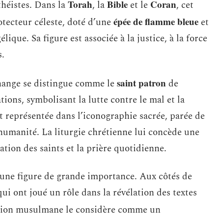
Torah
Bible
Coran
théistes. Dans la
, la
et le
, cet
épée de flamme bleue
tecteur céleste, doté d’une
et
ique. Sa figure est associée à la justice, à la force
s.
saint patron
change se distingue comme le
de
ions, symbolisant la lutte contre le mal et la
t représentée dans l’iconographie sacrée, parée de
l’humanité. La liturgie chrétienne lui concède une
tion des saints et la prière quotidienne.
i une figure de grande importance. Aux côtés de
qui ont joué un rôle dans la révélation des textes
ition musulmane le considère comme un