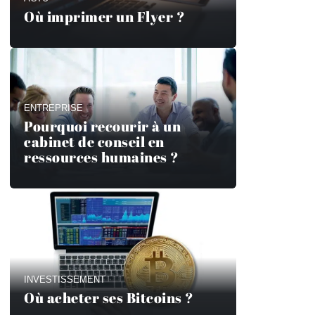
Où imprimer un Flyer ?
ENTREPRISE
Pourquoi recourir à un
cabinet de conseil en
ressources humaines ?
INVESTISSEMENT
Où acheter ses Bitcoins ?