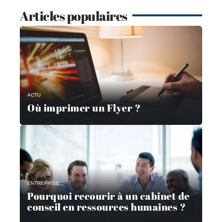
Articles populaires
ACTU
Où imprimer un Flyer ?
ENTREPRISE
Pourquoi recourir à un cabinet de
conseil en ressources humaines ?